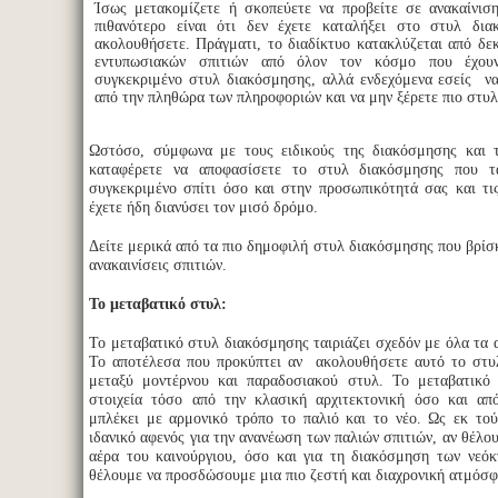
Ίσως μετακομίζετε ή σκοπεύετε να προβείτε σε ανακαίνισ
πιθανότερο είναι ότι δεν έχετε καταλήξει στο στυλ δι
ακολουθήσετε. Πράγματι, το διαδίκτυο κατακλύζεται από δε
εντυπωσιακών σπιτιών από όλον τον κόσμο που έχουν
συγκεκριμένο στυλ διακόσμησης, αλλά ενδεχόμενα εσείς να
από την πληθώρα των πληροφοριών και να μην ξέρετε πιο στυλ 
Ωστόσο, σύμφωνα με τους ειδικούς της διακόσμησης και τ
καταφέρετε να αποφασίσετε το στυλ διακόσμησης που τα
συγκεκριμένο σπίτι όσο και στην προσωπικότητά σας και τι
έχετε ήδη διανύσει τον μισό δρόμο.
Δείτε μερικά από τα πιο δημοφιλή στυλ διακόσμησης που βρίσ
ανακαινίσεις σπιτιών.
Το μεταβατικό στυλ:
Το μεταβατικό στυλ διακόσμησης ταιριάζει σχεδόν με όλα τα α
Το αποτέλεσα που προκύπτει αν ακολουθήσετε αυτό το στυλ
μεταξύ μοντέρνου και παραδοσιακού στυλ. Το μεταβατικό 
στοιχεία τόσο από την κλασική αρχιτεκτονική όσο και απ
μπλέκει με αρμονικό τρόπο το παλιό και το νέο. Ως εκ τούτ
ιδανικό αφενός για την ανανέωση των παλιών σπιτιών, αν θέλο
αέρα του καινούργιου, όσο και για τη διακόσμηση των νεόκ
θέλουμε να προσδώσουμε μια πιο ζεστή και διαχρονική ατμόσφ