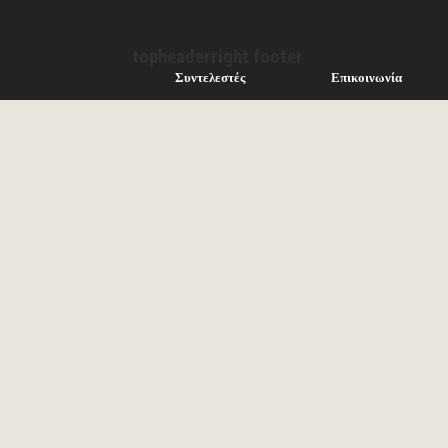
topheaderright footer
Συντελεστές
Επικοινωνία